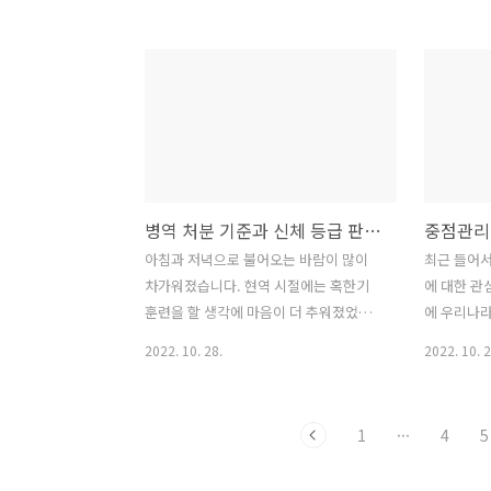
근예비역 제도. 그래서, 오늘은 상근예비
수 있게 되
역 제도에 대하여 하나하나 알아보도록
마치지 않으
하겠습니다. 특히, 자녀를 양육하고 있는
들은 국외 
병역의무자 분들은 필수적으로 읽어보시
고 계신가요
기 바랍니다. 상근예비역이란? 병역법 제
란한 경우를
2조(정의)와 제21조(상근예비역 소집의
어 보시고 
대상 및 선발)에서 "상근예비역"이란 '징
국외 여행 
집에 의하여 현역병으로 입영한 사람이
허가 대상자
병역 처분 기준과 신체 등급 판정 기준
중점관리
일정한 기간을 현역병으로 복무하고 예비
행을 하기 
역에 편입된 후 지역방위와 이와 관련된
외 여행 허
아침과 저녁으로 불어오는 바람이 많이
최근 들어서
업무를 지원하기 위하여 소집되어 복무하
가를 받은 
차가워졌습니다. 현역 시절에는 혹한기
에 대한 관
는 사람을 말한다'라고 정의되어 있습니
기 어려운 
훈련을 할 생각에 마음이 더 추워졌었는
에 우리나
다. 소집 대상 및 선발 지방 병무청장은 현
전까지, 24
데... 군 입대를 생각하시거나 병역 준비
수출 계약
2022. 10. 28.
2022. 10. 2
역병으로 입영할 ..
역이 되어 병역 판정 검사를 앞두고 계신
나오고...
분들에게는 다가오는 겨울이 마냥 반갑지
유지하기 위
는 않겠지만, 이 시기 또한 지나가고 여러
지정되어 
1
···
4
5
분들의 밝은 미래를 위한 과정이라 생각
체들의 지
하시면 조금이라도 위안이 될 것 같습니
다. 평시 