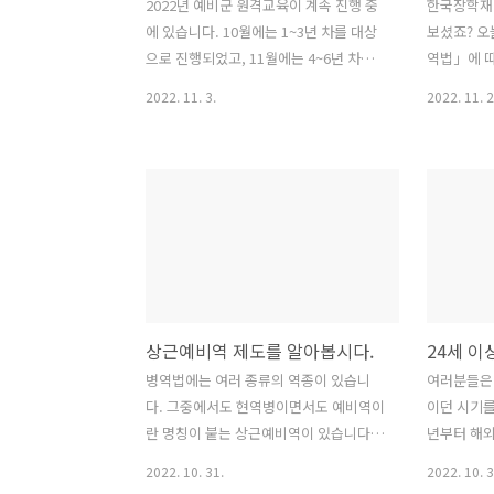
2022년 예비군 원격교육이 계속 진행 중
한국장학재
에 있습니다. 10월에는 1~3년 차를 대상
보셨죠? 
으로 진행되었고, 11월에는 4~6년 차를
역법」에 
대상으로 진행되고 있습니다. 개인적으로
학자금 대출
2022. 11. 3.
2022. 11. 2
2022년 11월 3일과 10월 25일에 카카오
일 수 있도
로 예비군 원격교육 알림톡을 받았습니
이제 면제
다. 세부 내용을 참고하시고 해당되시는
다. 대상 
분들은 꼭 원격교육을 받으시기 바랍니
예비역, 사
다. 2022년 11월 3일 카카오 알림톡
무경찰순경
[2022년 예비군 원격교육 안내] 22년도
자가 대상입
예비군 원격교육이 시작되어 안내드립니
봉사요원, 
다. ■ 대상 - 5년 차 예비군(본 알림톡 수
공중보건의
신자) * 4년 차나 6년 차인 분들은 4년 차
관, 징병검
상근예비역 제도를 알아봅시다.
예비군, 6년 차 예비군으로 표현이 될 듯
전문 연구요
합니다. - 보류자 제외 ■ 기간 : 2022년
아닙니다. 
병역법에는 여러 종류의 역종이 있습니
여러분들은 
11월 02일∽2022년 11월 29일 ■ 이수 :
생하는 학자
다. 그중에서도 현역병이면서도 예비역이
이던 시기를
2개 과정 각 4과목(총 8과..
대출, 일반
란 명칭이 붙는 상근예비역이 있습니다.
년부터 해
출) 관련 
집에서 출·퇴근하면서 현역으로 복무하
즉, 국내 
2022. 10. 31.
2022. 10. 3
단] ..
는 것과 같은 혜택과 복무기간을 갖는 상
적과 이유