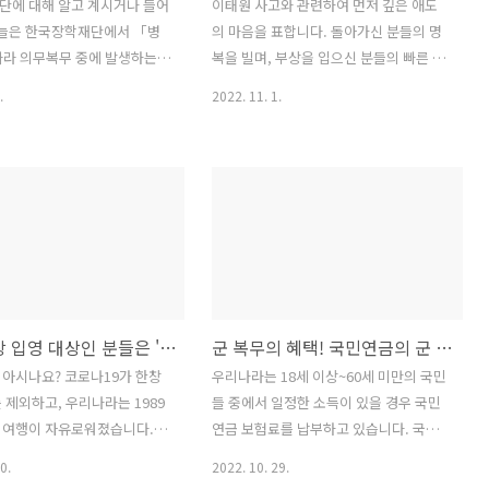
단에 대해 알고 계시거나 들어
이태원 사고와 관련하여 먼저 깊은 애도
오늘은 한국장학재단에서 「병
의 마음을 표합니다. 돌아가신 분들의 명
따라 의무복무 중에 발생하는
복을 빌며, 부상을 입으신 분들의 빠른 쾌
과 관련하여 이자 부담을 줄
유를 기원합니다. 사고와 관련하여 용산
.
2022. 11. 1.
록 추진하고 있는 군 복무기간
구에 대하여 특별재난지역으로 선포함에
 사업에 대하여 알아보겠습니
따라 예비군 훈련에 대한 지침을 예비군
「병역법」에 따른 현역병, 상근
홈페이지를 통해 확인하였습니다. 대상 1.
회복무요원, 대체복무요원, 의
사고 관련 유가족(사고자의 직계 존·비속
이나 의무소방대 등 전환복무
및 형제, 배우자) 2. 유가족 외의 예비군,
니다. 장교, 부사관, 국제협력
예비군의 부모 및 자녀, 배우자 면제 내용
산업기능요원, 예술 체육요원,
대상자의 2022년 예비군 훈련(소집훈련,
사, 국제협력의사, 공익법무
원격교육), 동원훈련 제출 서류 및 절차 1.
사 전담의사, 공중방역 수의사,
사고 유가족의 경우에는 동원훈련은 지방
24세 이상 입영 대상인 분들은 '국외 여행 허가 신청' 꼭 읽어보세요!
군 복무의 혜택! 국민연금의 군 복무 크레딧!
원, 카투사 등은 지원 대상이
병무청으로, 지역예비군 훈련과 원격교육
지원 금액 군 복무기간 동안 발
은 관할 예비군부대로 '가족관계 증명
아시나요? 코로나19가 한창
우리나라는 18세 이상~60세 미만의 국민
금 대출(취업 후 상환 학자금
서'를 제출하시면 됩니다. 2. 유가족 외에
 제외하고, 우리나라는 1989
들 중에서 일정한 소득이 있을 경우 국민
 상환 학자금 대출, 보증부대
예비군, 예비군의 부모 및 자녀, 배우자가
외여행이 자유로워졌습니다.
연금 보험료를 납부하고 있습니다. 국방
이자 전액 지원체계 [한국장학재
사고와 관련하여 피..
여행처럼 여러 가지 개인적인 목
의 의무를 수행하는 시기도 이 기간에 포
0.
2022. 10. 29.
로 자유롭게 해외여행을 다닐
함되는데 다행히도 국민연금에서는 군 복