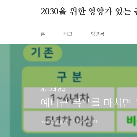
본문 바로가기
2030을 위한 영양가 있는
홈
태그
방명록
카테고리 없음
예비군 복무를 마치면 민
by 예비군 옵하
2022. 10. 21.