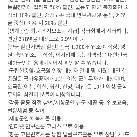
통일전망대 입장료 50% 할인, 울릉도 향군 복지회관 숙
박비 10% 할인, 중앙고속 국내 안보관광(판문점, 제3땅
굴 중심) 이용 시 20% 할인
[생계곤란 회원 생계보조금 지급] 각급회에서 지급하며,
연간 378명을 대상으로 6.9억여 원
[향군 할인가맹점 할인] 전국 1,200개 업소(예식장, 병
원, 숙박업소, 음식점, 이사업체 등). 가맹점은 대한민국
재향군인회 홈페이지에서 확인할 수 있습니다.
[국립현충원/호국원 안장 대상자 안내 및 지원] 대전 현
충원은 국가유공자나 20년 이상 군복무자가 대상이며,
호국원(이천, 임실, 영천, 산청, 괴산)은 10년 이상 군복
무자와 참전자 분들이 대상입니다.
[각종 활동 직접 참여/재향군인 신문 제공 등] 안보교육,
현장체험 등 참여
[재향군인회 복지몰 이용]
[인터넷 안보신문 코나스 무료 이용]
[향군 고문변호사를 통한 법률구조활동 무료 상담] 시·도