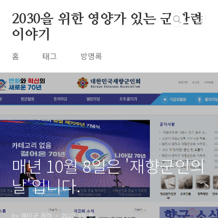
본문 바로가기
2030을 위한 영양가 있는 군 관련
이야기
홈
태그
방명록
카테고리 없음
매년 10월 8일은 '재향군인의
날'입니다.
by 예비군 옵하
2022. 10. 8.